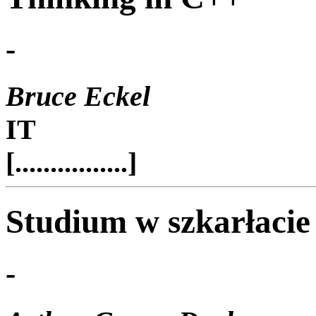
-
Bruce Eckel
IT
[................]
Studium w szkarłacie
-