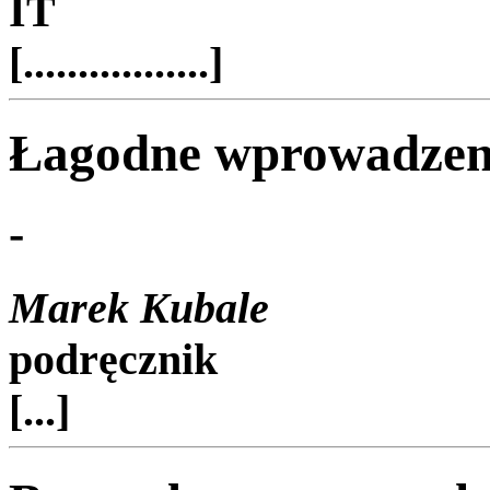
IT
[.................]
Łagodne wprowadzeni
-
Marek Kubale
podręcznik
[...]