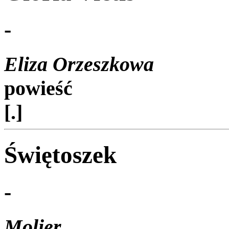
-
Eliza Orzeszkowa
powieść
[.]
Świętoszek
-
Molier