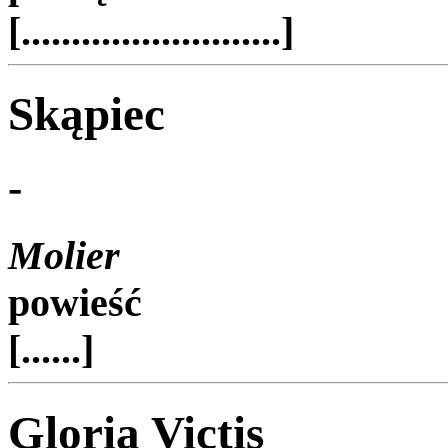
[..........................]
Skąpiec
-
Molier
powieść
[......]
Gloria Victis