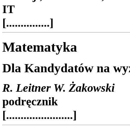
IT
[...............]
Matematyka
Dla Kandydatów na wyż
R. Leitner W. Żakowski
podręcznik
[.......................]