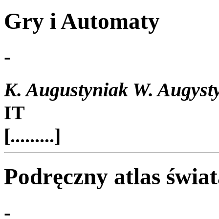
Gry i Automaty
-
K. Augustyniak W. Augyst
IT
[.........]
Podręczny atlas świa
-