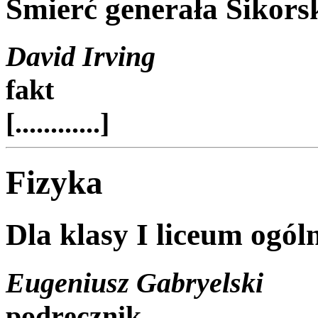
Śmierć generała Sikors
David Irving
fakt
[............]
Fizyka
Dla klasy I liceum ogól
Eugeniusz Gabryelski
podręcznik