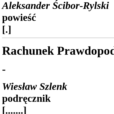
Aleksander Ścibor-Rylski
powieść
[.]
Rachunek Prawdopod
-
Wiesław Szlenk
podręcznik
[.......]