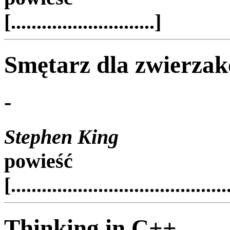
[............................]
Smętarz dla zwierza
-
Stephen King
powieść
[..........................................
Thinking in C++