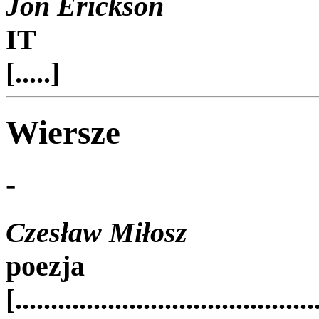
Jon Erickson
IT
[.....]
Wiersze
-
Czesław Miłosz
poezja
[..........................................