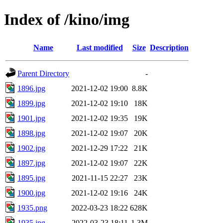
Index of /kino/img
Name
Last modified
Size
Description
Parent Directory
-
1896.jpg
2021-12-02 19:00
8.8K
1899.jpg
2021-12-02 19:10
18K
1901.jpg
2021-12-02 19:35
19K
1898.jpg
2021-12-02 19:07
20K
1902.jpg
2021-12-29 17:22
21K
1897.jpg
2021-12-02 19:07
22K
1895.jpg
2021-11-15 22:27
23K
1900.jpg
2021-12-02 19:16
24K
1935.png
2022-03-23 18:22
628K
1935.jpg
2022-03-23 18:11
1.3M