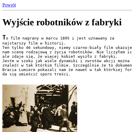
Powrót
Wyjście robotników z fabryki
T
o film nagrany w marcu 1895 i jest uznawany za

najstarszy film w historii.

Ten tylko 46 sekundowy, niemy czarno-biały film ukazuje
nam scenę rodzajową z życia robotników. Nie liczyłem ic
ale zdaje się, że więcej kobiet wyszło z fabryki.

Jestm w szoku jak wiele dynamiki i zwrotów akcji można 

znaleźć w tak którkim filmie. Szczególnie że to dokumen
Bracia Lumiere pokazali nam że nawet w tak którkiej for
da się umieścić sporo treści.
