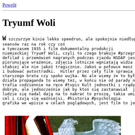
Powrót
Tryumf Woli
W
 szczurzym kinie lekko speedrun, ale spokojnie niedług
seansów raz na rok czy coś

a tymczasem 1935 i film dokumentalny produkcji 

niemieckiej Tryumf Woli, czyli to czego brakuje #przegr
defilad i przemówień nagranych podczas zjazdu NSDAP jes
piorunujące wrażenie, zdjęcia lotnicze wgniatają widza 
słabiej ale nie jakoś tragicznie. Jakoś w połowie masz 
i budować autostradki.  Hitler przez cały film sprawia 
starszego brata czy spoko wujka. No ale wiemy że to był
działa propaganda to wiemy też, w końcu nie od parady n
trafia codziennie na ręce #tvpis Kult jednostki i rządy
dobrym, ale jednocześnie jak by ktoś się zastanawiał  j
ludzie się nadal dają na to nabrać to proszę, takie umi
cel i czują się ważniejsi. #historia #psychologia  

grafika we wpisie w celach poglądowych, jest film to je