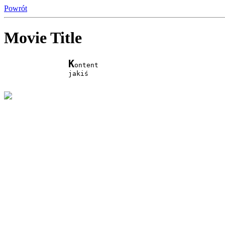
Powrót
Movie Title
K
ontent

		jakiś
